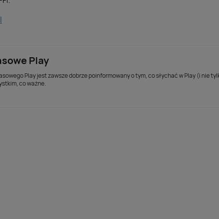
Fi.
l
asowe Play
asowego Play jest zawsze dobrze poinformowany o tym, co słychać w Play (i nie ty
ystkim, co ważne.