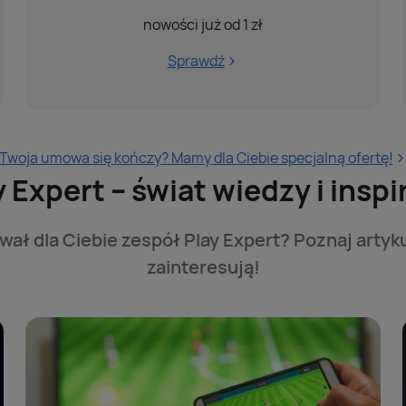
nowości już od 1 zł
Sprawdź
Twoja umowa się kończy? Mamy dla Ciebie specjalną ofertę!
y Expert – świat wiedzy i inspir
ał dla Ciebie zespół Play Expert? Poznaj artyku
zainteresują!