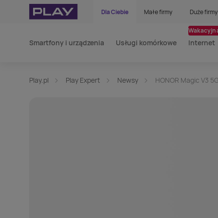
Dla Ciebie
Małe firmy
Duże firmy
Wakacyjna
Smartfony i urządzenia
Usługi komórkowe
Internet
Play.pl
Play Expert
Newsy
HONOR Magic V3 5G