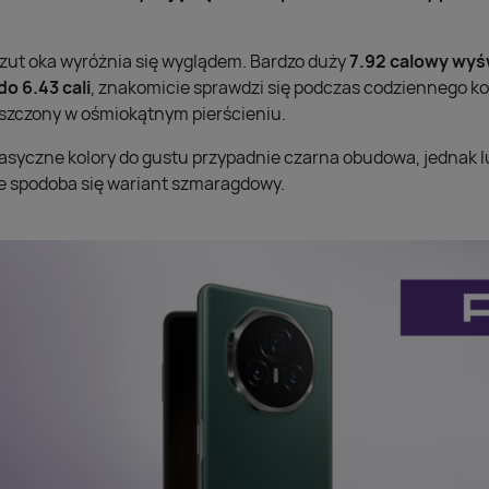
rzut oka wyróżnia się wyglądem. Bardzo duży
7.92 calowy wyśw
do 6.43 cali
, znakomicie sprawdzi się podczas codziennego kor
eszczony w ośmiokątnym pierścieniu.
syczne kolory do gustu przypadnie czarna obudowa, jednak l
 spodoba się wariant szmaragdowy.