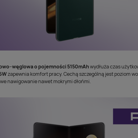
owo
–
węglowa o pojemności 5150mAh
wydłuża czas użytko
66W
zapewnia komfort pracy. Cechą szczególną jest poziom wo
owe nawigowanie nawet mokrymi dłońmi.