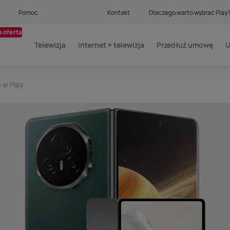
Pomoc
Kontakt
Dlaczego warto wybrać Play
 oferta
Telewizja
Internet + telewizja
Przedłuż umowę
U
 w Play