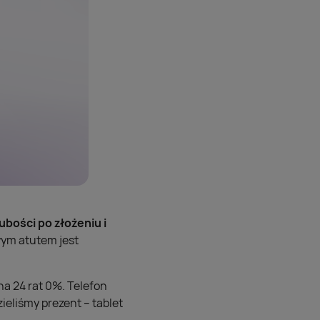
bości po złożeniu i
wym atutem jest
na 24 rat 0%. Telefon
ieliśmy prezent – tablet