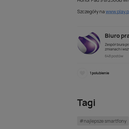
Honor Pad 9 8/256GB Wi-
Szczegóły na
www.play.p
Biuro pr
Zespół biura pr
zmianach i wsz
648 postów
1
polubienie
Tagi
#najlepsze smartfony