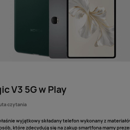
c V3 5G w Play
uta czytania
ł właśnie wyjątkowy składany telefon wykonany z materiałó
 osób, które zdecydują się na zakup smartfona mamy prezen