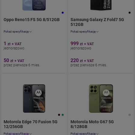
Oppo Reno15 FS 5G 8/512GB
. Cena jednorazowo 1.23zł
Samsung Galaxy Z Fold7 5G
z umową 61.
512GB
. Cena jednorazowo 1228.
Pokaż specyfikację
Pokaż specyfikację
Aparat 50 Mpix
Aparat 200 Mpix
1
999
zł
+ VAT
zł
+ VAT
Ekran 6.57"
Ekran 8.0” (główny), 6,5” (zewnętrzny)
jednorazowo
jednorazowo
Pamięć 512 GB
Pamięć 512 GB
Bateria 6500
Bateria 4400
50
220
zł
+ VAT
zł
+ VAT
przez pierwsze 6 mies.
przez pierwsze 6 mies.
Motorola Edge 70 Fusion 5G
Motorola Moto G67 5G
12/256GB
. Cena jednorazowo 1.23zł
8/128GB
z umową 73.8zł miesięcznie.
. Cena jednorazowo 1.23
. 
Pokaż specyfikację
Pokaż specyfikację