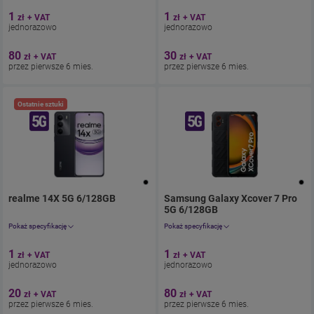
Aparat 50 Mpix
Aparat 50 Mpix
1
1
zł
+ VAT
zł
+ VAT
Ekran 6.83"
Ekran 6,1"
jednorazowo
jednorazowo
Pamięć 512 GB
Pamięć 128 GB
Bateria 5500
Bateria 5000
80
30
zł
+ VAT
zł
+ VAT
przez pierwsze 6 mies.
przez pierwsze 6 mies.
Ostatnie sztuki
realme 14X 5G 6/128GB
. Cena jednorazowo 1.23zł
Samsung Galaxy Xcover 7 Pro
z umową 24.6zł m
5G 6/128GB
. Cena jednorazowo 1
Pokaż specyfikację
Pokaż specyfikację
Aparat 50 Mpix
Aparat 50 Mpix
1
1
zł
+ VAT
zł
+ VAT
Ekran 6,67"
Ekran 6.6"
jednorazowo
jednorazowo
Pamięć 128 GB
Pamięć 128 GB
Bateria 5000
Bateria 4350
20
80
zł
+ VAT
zł
+ VAT
przez pierwsze 6 mies.
przez pierwsze 6 mies.