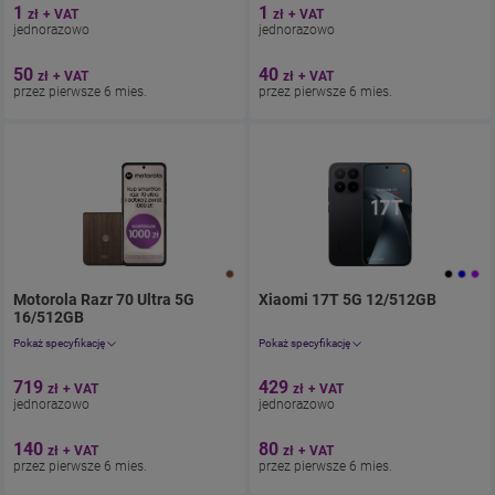
1
1
zł
+ VAT
zł
+ VAT
Ekran 6,77"
Ekran 6.57"
jednorazowo
jednorazowo
Pamięć 256 GB
Pamięć 256 GB
Bateria 5000
Bateria 6550
50
40
zł
+ VAT
zł
+ VAT
przez pierwsze 6 mies.
przez pierwsze 6 mies.
Motorola Razr 70 Ultra 5G
Xiaomi 17T 5G 12/512GB
. Cena 
16/512GB
. Cena jednorazowo 884.37zł
z umową 172.2zł miesięczni
Pokaż specyfikację
Pokaż specyfikację
Aparat 50 Mpix
Aparat 50 Mpix
719
429
zł
+ VAT
zł
+ VAT
Ekran 6.98" (wewnętrzny), " (zewnętrzny)
Ekran 6.59"
jednorazowo
jednorazowo
Pamięć 512 GB
Pamięć 512 GB
Bateria 5000
Bateria 6500
140
80
zł
+ VAT
zł
+ VAT
przez pierwsze 6 mies.
przez pierwsze 6 mies.