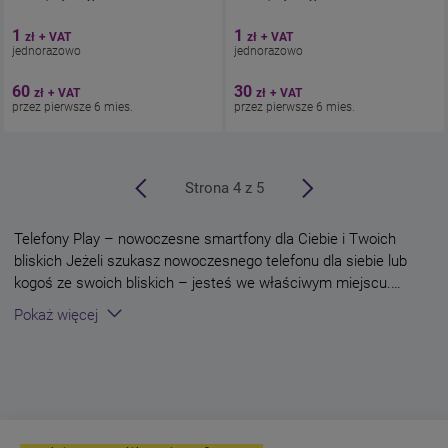
Aparat 50 Mpix
Aparat 50 Mpix
1
1
zł
+ VAT
zł
+ VAT
Ekran 6.78"
Ekran 6.78"
jednorazowo
jednorazowo
Pamięć 256 GB
Pamięć 128 GB
Bateria 7000
Bateria 5200
60
30
zł
+ VAT
zł
+ VAT
przez pierwsze 6 mies.
przez pierwsze 6 mies.
a strona
następna strona
Strona 4 z 5
Telefony Play – nowoczesne smartfony dla Ciebie i Twoich
bliskich Jeżeli szukasz nowoczesnego telefonu dla siebie lub
kogoś ze swoich bliskich – jesteś we właściwym miejscu.
Telefony Play to urządzenia, które nie służą tylko do rozmowy
Pokaż więcej
rozwiń
oraz SMS-ów. Idąc z duchem czasu, oferujemy swoim Klientom
najlepsze smartfony na rynku, które poza podstawowymi
funkcjami, posiadają wiele dodatkowych możliwości, które
przydadzą się podczas różnych sytuacji. Jesteśmy pewni, że
pośród oferty telefonów Play znajdziesz urządzenia spełniające
Twoje potrzeby i wymagania. Dodatkowo proces zakupu w Play