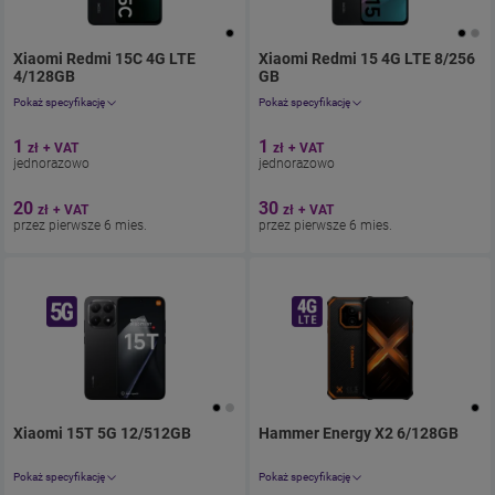
Xiaomi Redmi 15C 4G LTE
Xiaomi Redmi 15 4G LTE 8/256
4/128GB
. Cena jednorazowo 1.23zł
GB
z umową 24.6zł miesięcznie.
. Cena jednorazowo 1.23zł
. 2
z u
Pokaż specyfikację
Pokaż specyfikację
Aparat 50 Mpix
Aparat 50 Mpix
1
1
zł
+ VAT
zł
+ VAT
Ekran 6.9"
Ekran 6.9"
jednorazowo
jednorazowo
Pamięć 128 GB
Pamięć 256 GB
Bateria 6000
Bateria 7000
20
30
zł
+ VAT
zł
+ VAT
przez pierwsze 6 mies.
przez pierwsze 6 mies.
Xiaomi 15T 5G 12/512GB
. Cena jednorazowo 1.23zł
Hammer Energy X2 6/128GB
z umową 98.4zł 
. Ce
Pokaż specyfikację
Pokaż specyfikację