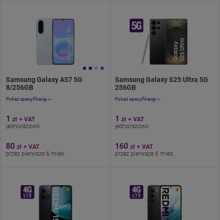
Samsung Galaxy A57 5G
Samsung Galaxy S25 Ultra 5G
8/256GB
. Cena jednorazowo 1.23zł
256GB
z umową 98.4zł miesięcznie.
. Cena jednorazowo 1.23zł
. 9
Pokaż specyfikację
Pokaż specyfikację
Aparat 50 Mpix
Aparat 200 Mpix
1
1
zł
+ VAT
zł
+ VAT
Ekran 6.7''
Ekran 6.9”
jednorazowo
jednorazowo
Pamięć 256 GB
Pamięć 256 GB
Bateria 5000
Bateria 5000
80
160
zł
+ VAT
zł
+ VAT
przez pierwsze 6 mies.
przez pierwsze 6 mies.