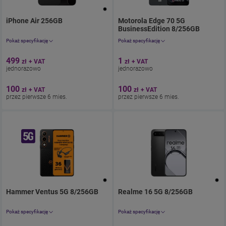
iPhone Air 256GB
. Cena jednorazowo 613.77zł
Motorola Edge 70 5G
z umową 123zł miesi
BusinessEdition 8/256GB
. Cena 
Pokaż specyfikację
Pokaż specyfikację
Aparat 48 Mpix
Aparat 50 Mpix
499
1
zł
+ VAT
zł
+ VAT
Ekran 6.5"
Ekran 6,67"
jednorazowo
jednorazowo
Pamięć 256 GB
Pamięć 256 GB
Bateria 4800
100
100
zł
+ VAT
zł
+ VAT
przez pierwsze 6 mies.
przez pierwsze 6 mies.
Hammer Ventus 5G 8/256GB
. Cena jednorazowo 1.23zł
Realme 16 5G 8/256GB
z umową 61.5
. Cena je
Pokaż specyfikację
Pokaż specyfikację
Aparat 108 Mpix
Aparat 50 Mpix