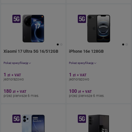
Xiaomi 17 Ultra 5G 16/512GB
. Cena jednorazowo 1.23zł
iPhone 16e 128GB
. Cena jednora
z umową 221
Pokaż specyfikację
Pokaż specyfikację
Aparat 50 Mpix
Aparat 48 Mpix
1
1
zł
+ VAT
zł
+ VAT
Ekran 6.9"
Ekran 6,1″
jednorazowo
jednorazowo
Pamięć 512 GB
Pamięć 128 GB
Bateria 6000
180
100
zł
+ VAT
zł
+ VAT
przez pierwsze 6 mies.
przez pierwsze 6 mies.