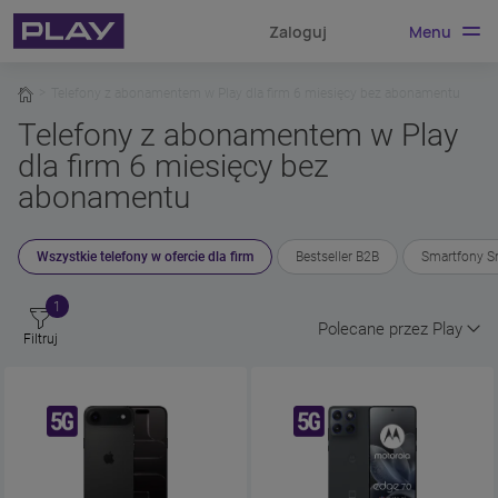
Menu
Zaloguj
home
Telefony z abonamentem w Play dla firm 6 miesięcy bez abonamentu
Telefony z abonamentem w Play
dla firm 6 miesięcy bez
abonamentu
Wszystkie telefony w ofercie dla firm
Bestseller B2B
Smartfony Sm
1
Polecane przez Play
Filtruj
, rozwiń pole 