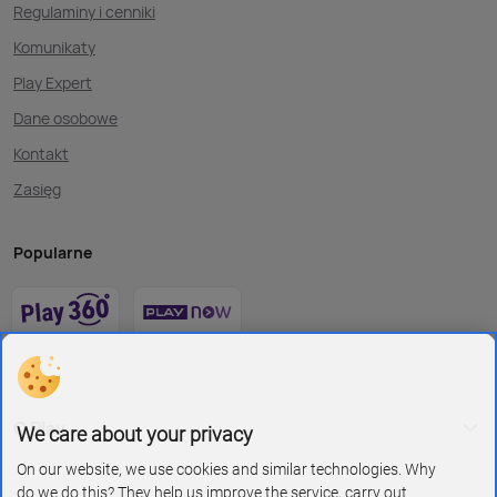
Regulaminy i cenniki
Komunikaty
Play Expert
Dane osobowe
Kontakt
Zasięg
Popularne
O Play
We care about your privacy
On our website, we use cookies and similar technologies. Why
do we do this? They help us improve the service, carry out