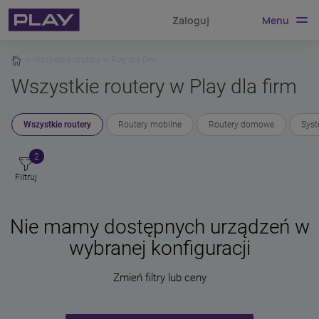
Menu
Zaloguj
home
Wszystkie routery w Play dla firm
Wszystkie routery w Play dla firm
Wszystkie routery
Routery mobilne
Routery domowe
Sys
2
Filtruj
Nie mamy dostępnych urządzeń w
wybranej konfiguracji
Zmień filtry lub ceny