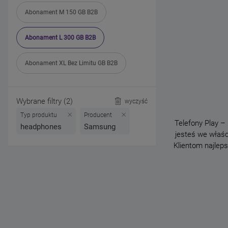
Abonament M 150 GB B2B
Abonament L 300 GB B2B
Abonament XL Bez Limitu GB B2B
Wybrane filtry (2)
wyczyść
Typ produktu
Producent
Telefony Play –
headphones
Samsung
jesteś we właśc
Klientom najlep
różnych sytuacji
zakupu w Play je
raty bez abonamen
wszechstronne. Lic
Play wprowadz
komunikacji głosow
granie w gry, słu