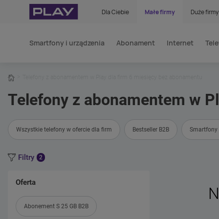
Dla Ciebie
Małe firmy
Duże firmy
Smartfony i urządzenia
Abonament
Internet
Tele
home
Telefony z abonamentem w Play dla firm 6 miesięcy bez abonamentu
Telefony z abonamentem w Pl
Wszystkie telefony w ofercie dla firm
Bestseller B2B
Smartfony 
Filtry
2
Oferta
N
Abonement S 25 GB B2B