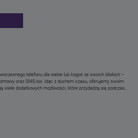
woczesnego telefonu dla siebie lub kogoś ze swoich bliskich –
o rozmowy oraz SMS-ów. Idąc z duchem czasu, oferujemy swoim
ją wiele dodatkowych możliwości, które przydadzą się podczas
enia spełniające Twoje potrzeby i wymagania. Dodatkowo proces
ń
nia (oferujemy m.in. smartfony bez umowy, a w tym telefony na
e, NAJnowsze, NAJtańsze Wszystkie telefony Play to urządzenia
e do tradycyjnych form komunikacji. Dlatego do oferty telefonów
użą wielu różnym aktywnościom. Współczesny smartfon służy
.in. przeglądanie Internetu, korzystanie z kanałów Social Media,
awdzanie poczty, pisanie e-maili). W jednym miejscu zebraliśmy w