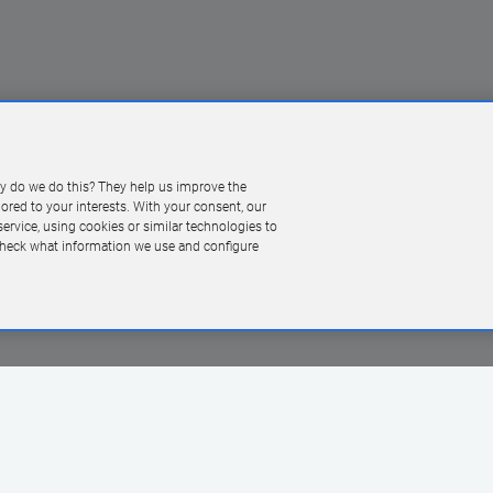
ajbardziej opłacalnych warunkach (zakup za gotówkę, telefon na rat
y do we do this? They help us improve the
ilored to your interests. With your consent, our
ervice, using cookies or similar technologies to
 check what information we use and configure