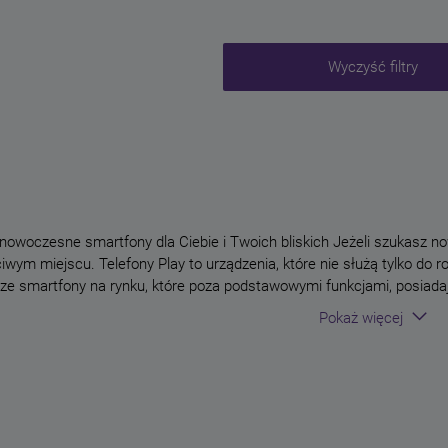
Wyczyść filtry
 nowoczesne smartfony dla Ciebie i Twoich bliskich Jeżeli szukasz no
iwym miejscu. Telefony Play to urządzenia, które nie służą tylko d
sze smartfony na rynku, które poza podstawowymi funkcjami, posiada
. Jesteśmy pewni, że pośród oferty telefonów Play znajdziesz urządz
Pokaż więcej
rozwi
st ułatwiony ze względu na wiele różnych możliwości nabycia urządze
tu, telefon z abonamentem, MIX). Oferta telefonów Play – NAJlepsz
zymy się z tym, że smartfony naszych Klientów nie służą im wyłączni
amy wyłącznie urządzenia wszechstronne i uniwersalne, które posł
ej i tekstowej, jednak oprócz tego jest mobilnym centrum rozrywki (m
chanie muzyki, oglądanie video czy fotografowanie) i pracy (m.in. spr