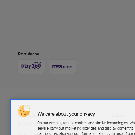
Popularne
O Play
We care about your privacy
Grupa Play
Kariera
On our website, we use cookies and similar technologies. Wh
Investor relations P4 sp. z.o.o
Biuro pras
service, carry out marketing activities, and display content ta
Logo Play
Blog Play
partners may also access information about your use of our s