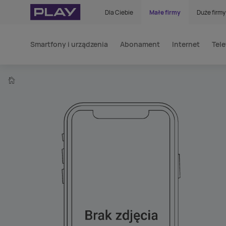
Dla Ciebie
Małe firmy
Duże firmy
Smartfony i urządzenia
Abonament
Internet
Tele
home