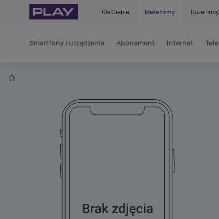
Dla Ciebie
Małe firmy
Duże firmy
Smartfony i urządzenia
Abonament
Internet
Tele
home