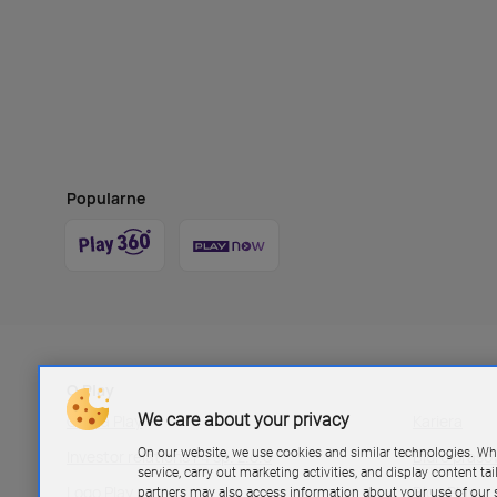
Popularne
O Play
We care about your privacy
Grupa Play
Kariera
On our website, we use cookies and similar technologies. Wh
Investor relations P4 sp. z.o.o
Biuro pras
service, carry out marketing activities, and display content ta
Logo Play
Blog Play
partners may also access information about your use of our s