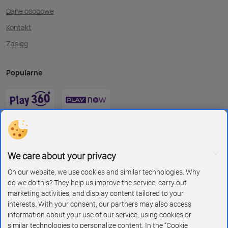
Dane osobowe
Kontakt
Zasięg
Popularne
O Play
We care about your privacy
On our website, we use cookies and similar technologies. Why
do we do this? They help us improve the service, carry out
Znajdź nas na
marketing activities, and display content tailored to your
interests. With your consent, our partners may also access
information about your use of our service, using cookies or
similar technologies to personalize content. In the “Cookie