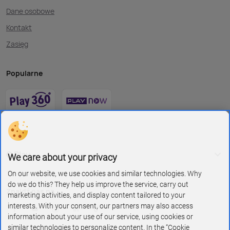
Dane osobowe
Kontakt
Zasięg
Popularne
O Play
We care about your privacy
On our website, we use cookies and similar technologies. Why
do we do this? They help us improve the service, carry out
Znajdź nas na
marketing activities, and display content tailored to your
interests. With your consent, our partners may also access
information about your use of our service, using cookies or
similar technologies to personalize content. In the “Cookie