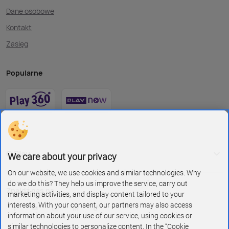
Dane osobowe
Kontakt
Zasięg
Popularne
O Play
We care about your privacy
On our website, we use cookies and similar technologies. Why
do we do this? They help us improve the service, carry out
Znajdź nas na
marketing activities, and display content tailored to your
interests. With your consent, our partners may also access
information about your use of our service, using cookies or
similar technologies to personalize content. In the “Cookie