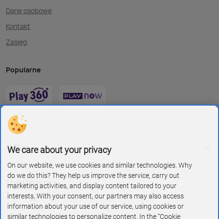
Dane osobowe
Kontakt
Zasięg
Popularne
O Play
We care about your privacy
On our website, we use cookies and similar technologies. Why
do we do this? They help us improve the service, carry out
Znajdź nas na
marketing activities, and display content tailored to your
interests. With your consent, our partners may also access
information about your use of our service, using cookies or
similar technologies to personalize content. In the “Cookie