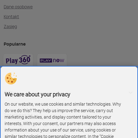
Dane osobowe
Kontakt
Zasięg
Popularne
O Play
We care about your privacy
On our website, we use cookies and similar technologies. Why
do we do this? They help us improve the service, carry out
Znajdź nas na
marketing activities, and display content tailored to your
interests. With your consent, our partners may also access
information about your use of our service, using cookies or
similar technologies to personalize content. In the “Cookie