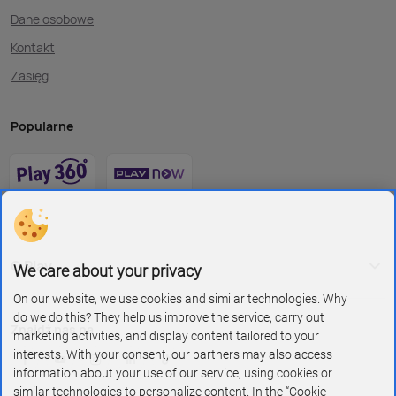
Dane osobowe
Kontakt
Zasięg
Popularne
O Play
We care about your privacy
On our website, we use cookies and similar technologies. Why
do we do this? They help us improve the service, carry out
Znajdź nas na
marketing activities, and display content tailored to your
interests. With your consent, our partners may also access
information about your use of our service, using cookies or
similar technologies to personalize content. In the “Cookie