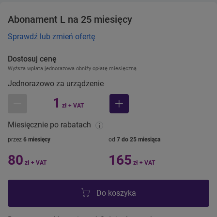
Abonament L na 25 miesięcy
Sprawdź lub zmień ofertę
Dostosuj cenę
Wyższa wpłata jednorazowa obniży opłatę miesięczną
Jednorazowo za urządzenie
1
zł + VAT
mniej
więcej
Miesięcznie po rabatach
przez
6 miesięcy
od
7 do 25 miesiąca
80
165
zł + VAT
zł + VAT
Do koszyka