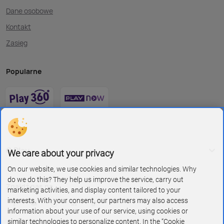
Dane osobowe
Kontakt
Zasięg
Popularne
O Play
We care about your privacy
On our website, we use cookies and similar technologies. Why
do we do this? They help us improve the service, carry out
Znajdź nas na
marketing activities, and display content tailored to your
interests. With your consent, our partners may also access
information about your use of our service, using cookies or
similar technologies to personalize content. In the “Cookie