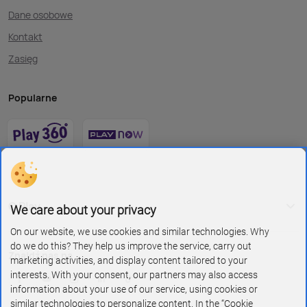
Dane osobowe
Kontakt
Zasięg
Popularne
O Play
We care about your privacy
On our website, we use cookies and similar technologies. Why
do we do this? They help us improve the service, carry out
Znajdź nas na
marketing activities, and display content tailored to your
interests. With your consent, our partners may also access
information about your use of our service, using cookies or
similar technologies to personalize content. In the “Cookie