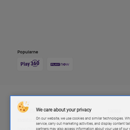
Popularne
O Play
We care about your privacy
Grupa Play
Kariera
On our website, we use cookies and similar technologies. Wh
Investor relations P4 sp. z.o.o
Biuro pras
service, carry out marketing activities, and display content ta
Logo Play
Blog Play
partners may also access information about your use of our s