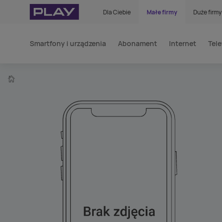
Dla Ciebie
Małe firmy
Duże firmy
Smartfony i urządzenia
Abonament
Internet
Tele
home