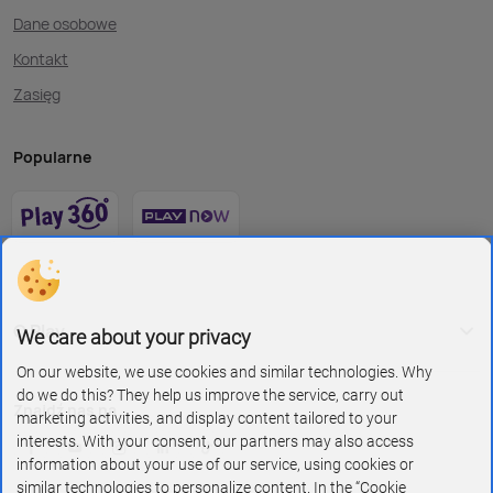
Dane osobowe
Kontakt
Zasięg
Popularne
O Play
We care about your privacy
On our website, we use cookies and similar technologies. Why
do we do this? They help us improve the service, carry out
Znajdź nas na
marketing activities, and display content tailored to your
interests. With your consent, our partners may also access
information about your use of our service, using cookies or
similar technologies to personalize content. In the “Cookie