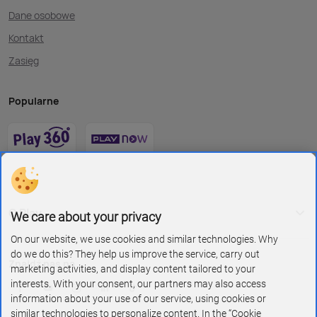
Dane osobowe
Kontakt
Zasięg
Popularne
O Play
We care about your privacy
On our website, we use cookies and similar technologies. Why
do we do this? They help us improve the service, carry out
Znajdź nas na
marketing activities, and display content tailored to your
interests. With your consent, our partners may also access
information about your use of our service, using cookies or
similar technologies to personalize content. In the “Cookie