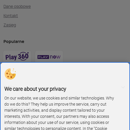
Dane osobowe
Kontakt
Zasięg
Popularne
O Play
We care about your privacy
On our website, we use cookies and similar technologies. Why
do we do this? They help us improve the service, carry out
Znajdź nas na
marketing activities, and display content tailored to your
interests. With your consent, our partners may also access
information about your use of our service, using cookies or
similar technologies to personalize content. In the “Cookie