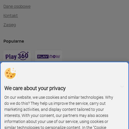
Dane osobowe
Kontakt
Zasięg
Popularne
O Play
We care about your privacy
On our website, we use cookies and similar technologies. Why
do we do this? They help us improve the service, carry out
Znajdź nas na
marketing activities, and display content tailored to your
interests. With your consent, our partners may also access
information about your use of our service, using cookies or
similar technologies to personalize content. In the “Cookie