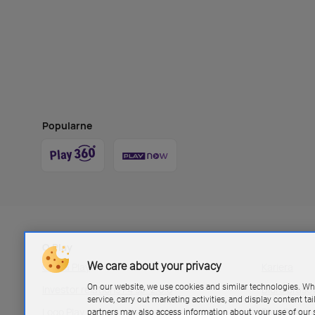
Popularne
O Play
We care about your privacy
Grupa Play
Kariera
On our website, we use cookies and similar technologies. Wh
Investor relations P4 sp. z.o.o
Biuro pras
service, carry out marketing activities, and display content ta
Logo Play
Blog Play
partners may also access information about your use of our s