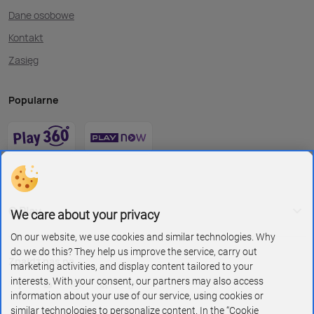
Dane osobowe
Kontakt
Zasięg
Popularne
O Play
We care about your privacy
On our website, we use cookies and similar technologies. Why
do we do this? They help us improve the service, carry out
Znajdź nas na
marketing activities, and display content tailored to your
interests. With your consent, our partners may also access
information about your use of our service, using cookies or
similar technologies to personalize content. In the “Cookie