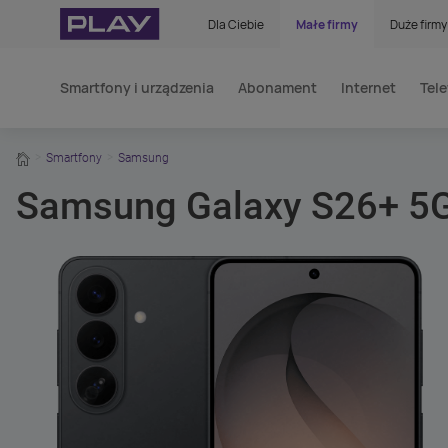
Dla Ciebie
Małe firmy
Duże firmy
Smartfony i urządzenia
Abonament
Internet
Tele
home
Smartfony
Samsung
Samsung Galaxy S26+ 5