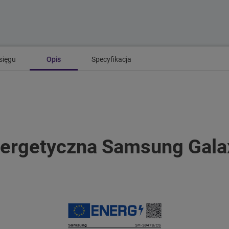
sięgu
Opis
Specyfikacja
nergetyczna Samsung Gal