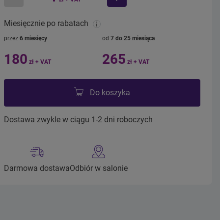
mniej
więcej
Miesięcznie po rabatach
przez
6 miesięcy
od
7 do 25 miesiąca
180
265
zł + VAT
zł + VAT
Do koszyka
Dostawa zwykle w ciągu 1-2 dni roboczych
Darmowa dostawa
Odbiór w salonie