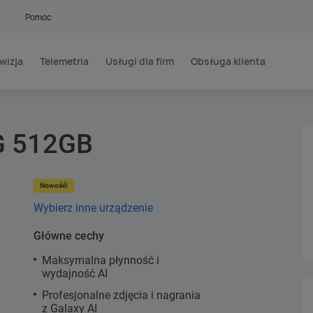
Pomoc
wizja
Telemetria
Usługi dla firm
Obsługa klienta
G 512GB
Nowość!
Wybierz inne urządzenie
Główne cechy
Maksymalna płynność i
wydajność AI
Profesjonalne zdjęcia i nagrania
z Galaxy AI