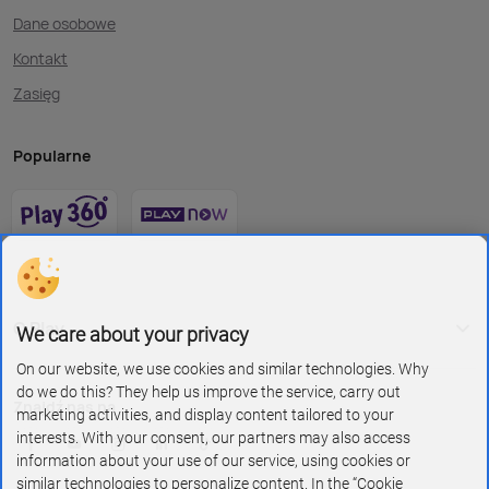
Dane osobowe
Kontakt
Zasięg
Popularne
O Play
We care about your privacy
On our website, we use cookies and similar technologies. Why
do we do this? They help us improve the service, carry out
Znajdź nas na
marketing activities, and display content tailored to your
interests. With your consent, our partners may also access
information about your use of our service, using cookies or
similar technologies to personalize content. In the “Cookie