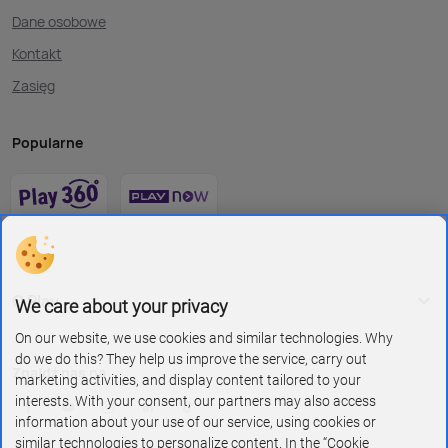
Dane osobowe
Kontakt
Zasięg
Popularne
O Play
We care about your privacy
On our website, we use cookies and similar technologies. Why
do we do this? They help us improve the service, carry out
Znajdź nas na
marketing activities, and display content tailored to your
interests. With your consent, our partners may also access
information about your use of our service, using cookies or
similar technologies to personalize content. In the “Cookie