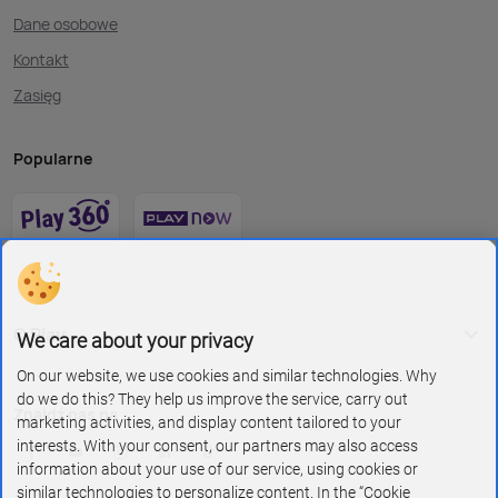
Dane osobowe
Kontakt
Zasięg
Popularne
O Play
We care about your privacy
On our website, we use cookies and similar technologies. Why
do we do this? They help us improve the service, carry out
Znajdź nas na
marketing activities, and display content tailored to your
interests. With your consent, our partners may also access
information about your use of our service, using cookies or
similar technologies to personalize content. In the “Cookie