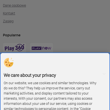
Dane osobowe
Kontakt
Zasięg
Popularne
O Play
We care about your privacy
On our website, we use cookies and similar technologies. Why
do we do this? They help us improve the service, carry out
Znajdź nas na
marketing activities, and display content tailored to your
interests. With your consent, our partners may also access
information about your use of our service, using cookies or
similar technologies to personalize content. In the “Cookie