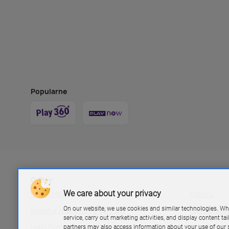
Popularne
O Play
We care about your privacy
Grupa Play
Kariera
On our website, we use cookies and similar technologies. Wh
Investor relations P4 sp. z.o.o
Biuro pras
service, carry out marketing activities, and display content ta
Logo Play
Blog Play
partners may also access information about your use of our s