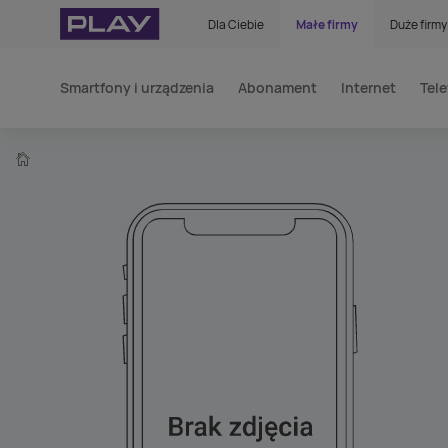
Dla Ciebie
Małe firmy
Duże firmy
Smartfony i urządzenia
Abonament
Internet
Tele
home