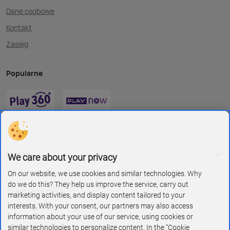
Dane osobowe
Kontakt
Zasięg
Popularne
O Play
We care about your privacy
On our website, we use cookies and similar technologies. Why
do we do this? They help us improve the service, carry out
Znajdź nas na
marketing activities, and display content tailored to your
interests. With your consent, our partners may also access
information about your use of our service, using cookies or
similar technologies to personalize content. In the “Cookie