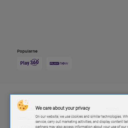
Popularne
O Play
We care about your privacy
Grupa Play
Kariera
On our website, we use cookies and similar technologies. Wh
Investor relations P4 sp. z.o.o
Biuro pras
service, carry out marketing activities, and display content ta
Logo Play
Blog Play
partners may also access information about your use of our s