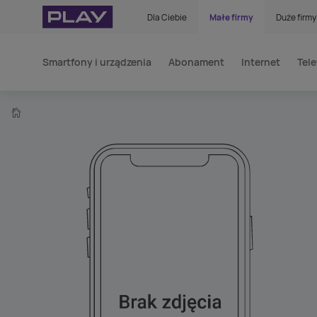
Dla Ciebie
Małe firmy
Duże firmy
Smartfony i urządzenia
Abonament
Internet
Tele
home