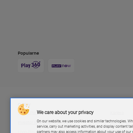
Popularne
O Play
We care about your privacy
Grupa Play
Kariera
On our website, we use cookies and similar technologies. Wh
Investor relations P4 sp. z.o.o
Biuro pras
service, carry out marketing activities, and display content ta
Logo Play
Blog Play
partners may also access information about your use of our s