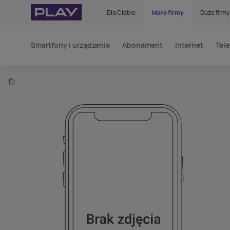
Dla Ciebie
Małe firmy
Duże firmy
Smartfony i urządzenia
Abonament
Internet
Tele
home