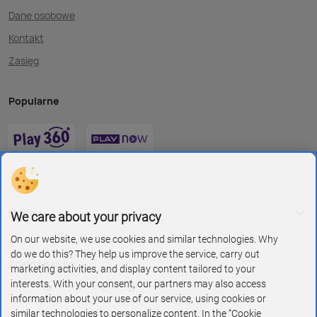
Dane osobowe
Kontakt
Zasięg
Popularne
O Play
We care about your privacy
On our website, we use cookies and similar technologies. Why
do we do this? They help us improve the service, carry out
Znajdź nas na
marketing activities, and display content tailored to your
interests. With your consent, our partners may also access
information about your use of our service, using cookies or
similar technologies to personalize content. In the “Cookie