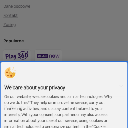
Dane osobowe
Kontakt
Zasięg
Popularne
O Play
We care about your privacy
On our website, we use cookies and similar technologies. Why
do we do this? They help us improve the service, carry out
Znajdź nas na
marketing activities, and display content tailored to your
interests. With your consent, our partners may also access
information about your use of our service, using cookies or
similar technologies to personalize content. In the “Cookie