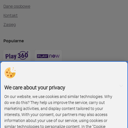
Dane osobowe
Kontakt
Zasięg
Popularne
O Play
We care about your privacy
On our website, we use cookies and similar technologies. Why
do we do this? They help us improve the service, carry out
Znajdź nas na
marketing activities, and display content tailored to your
interests. With your consent, our partners may also access
information about your use of our service, using cookies or
similar technologies to personalize content. In the “Cookie