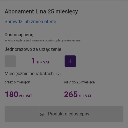
Abonament L na 25 miesięcy
Sprawdź lub zmień ofertę
Dostosuj cenę
Wyższa wpłata jednorazowa obniży opłatę miesięczną
Jednorazowo za urządzenie
1
zł + VAT
mniej
więcej
Miesięcznie po rabatach
przez
6 miesięcy
od
7 do 25 miesiąca
180
265
zł + VAT
zł + VAT
Produkt niedostępny