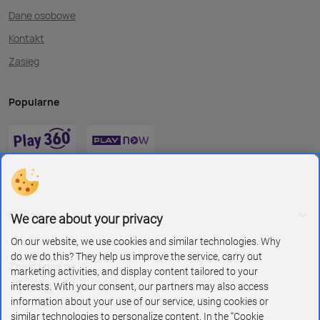
Dane osobowe
Kontakt
Zasięg
Popularne
O Play
We care about your privacy
On our website, we use cookies and similar technologies. Why
do we do this? They help us improve the service, carry out
Znajdź nas na
marketing activities, and display content tailored to your
interests. With your consent, our partners may also access
information about your use of our service, using cookies or
similar technologies to personalize content. In the “Cookie