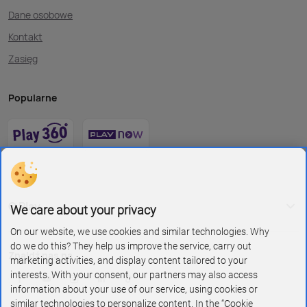
Dane osobowe
Kontakt
Zasięg
Popularne
O Play
We care about your privacy
On our website, we use cookies and similar technologies. Why
do we do this? They help us improve the service, carry out
Znajdź nas na
marketing activities, and display content tailored to your
interests. With your consent, our partners may also access
information about your use of our service, using cookies or
similar technologies to personalize content. In the “Cookie