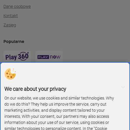
Dane osobowe
Kontakt
Zasięg
Popularne
O Play
We care about your privacy
On our website, we use cookies and similar technologies. Why
do we do this? They help us improve the service, carry out
Znajdź nas na
marketing activities, and display content tailored to your
interests. With your consent, our partners may also access
information about your use of our service, using cookies or
similar technologies to personalize content. In the “Cookie