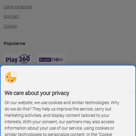
Dane osobowe
Kontakt
Zasięg
Popularne
O Play
We care about your privacy
On our website, we use cookies and similar technologies. Why
do we do this? They help us improve the service, carry out
Znajdź nas na
marketing activities, and display content tailored to your
interests. With your consent, our partners may also access
information about your use of our service, using cookies or
similar technologies to personalize content. In the “Cookie