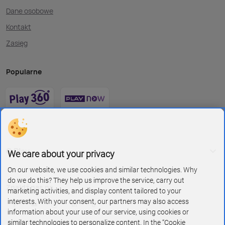
Dane osobowe
Kontakt
Zasięg
Popularne
O Play
We care about your privacy
On our website, we use cookies and similar technologies. Why
do we do this? They help us improve the service, carry out
Znajdź nas na
marketing activities, and display content tailored to your
interests. With your consent, our partners may also access
information about your use of our service, using cookies or
similar technologies to personalize content. In the “Cookie