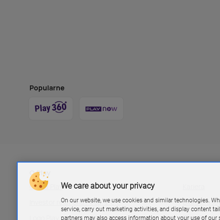
Popularne
O Play
We care about your privacy
Grupa Play
Kariera
On our website, we use cookies and similar technologies. Wh
Investor relations P4 sp. z.o.o
Biuro pras
service, carry out marketing activities, and display content ta
Logo Play
Blog Play
partners may also access information about your use of our s