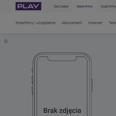
Dla Ciebie
Małe firmy
Duże firmy
Smartfony i urządzenia
Abonament
Internet
Tele
home