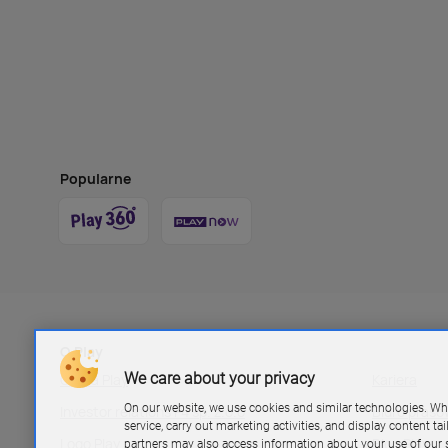
Popularne
O Play
We care about your privacy
Grupa Play
Kariera
On our website, we use cookies and similar technologies. Wh
Investor relations P4 sp. z.o.o
Biuro pras
service, carry out marketing activities, and display content ta
Logo Play
Blog Play
partners may also access information about your use of our s