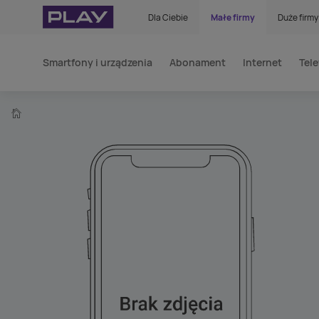
Dla Ciebie
Małe firmy
Duże firmy
Smartfony i urządzenia
Abonament
Internet
Tele
home