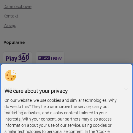
Dane osobowe
Kontakt
Zasięg
Popularne
O Play
We care about your privacy
On our website, we use cookies and similar technologies. Why
do we do this? They help us improve the service, carry out
Znajdź nas na
marketing activities, and display content tailored to your
interests. With your consent, our partners may also access
information about your use of our service, using cookies or
similar technologies to personalize content. In the “Cookie