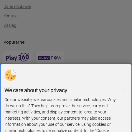
Dane osobowe
Kontakt
Zasięg
Popularne
O Play
We care about your privacy
On our website, we use cookies and similar technologies. Why
do we do this? They help us improve the service, carry out
Znajdź nas na
marketing activities, and display content tailored to your
interests. With your consent, our partners may also access
information about your use of our service, using cookies or
similar technologies to personalize content. In the “Cookie