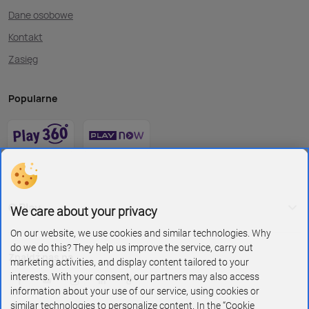
Dane osobowe
Kontakt
Zasięg
Popularne
O Play
We care about your privacy
On our website, we use cookies and similar technologies. Why
do we do this? They help us improve the service, carry out
Znajdź nas na
marketing activities, and display content tailored to your
interests. With your consent, our partners may also access
information about your use of our service, using cookies or
similar technologies to personalize content. In the “Cookie