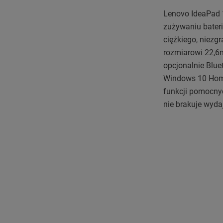
Lenovo IdeaPad 
zużywaniu bateri
ciężkiego, niezg
rozmiarowi 22,6m
opcjonalnie Blue
Windows 10 Home 
funkcji pomocnyc
nie brakuje wyda