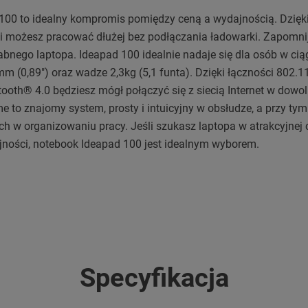
100 to idealny kompromis pomiędzy ceną a wydajnością. Dzię
i możesz pracować dłużej bez podłączania ładowarki. Zapomni
rabnego laptopa. Ideapad 100 idealnie nadaje się dla osób w cią
m (0,89") oraz wadze 2,3kg (5,1 funta). Dzięki łączności 802.11
tooth® 4.0 będziesz mógł połączyć się z siecią Internet w dowo
to znajomy system, prosty i intuicyjny w obsłudze, a przy ty
h w organizowaniu pracy. Jeśli szukasz laptopa w atrakcyjnej 
jności, notebook Ideapad 100 jest idealnym wyborem.
Specyfikacja