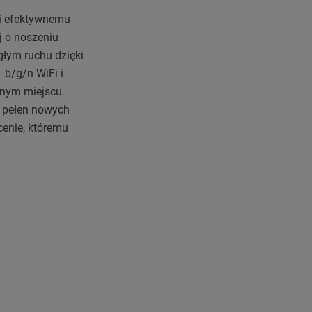
ki efektywnemu
j o noszeniu
głym ruchu dzięki
 b/g/n WiFi i
lnym miejscu.
m pełen nowych
cenie, któremu