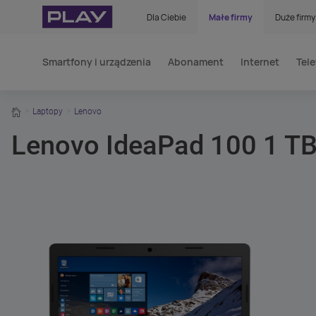
Dla Ciebie
Małe firmy
Duże firmy
Smartfony i urządzenia
Abonament
Internet
Tele
home
Laptopy
Lenovo
Lenovo IdeaPad 100 1 TB 