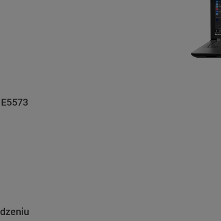
 E5573
ądzeniu