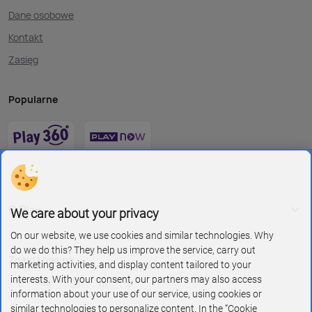
Dane osobowe
Kontakt
Zasięg
Popularne
O Play
We care about your privacy
On our website, we use cookies and similar technologies. Why
do we do this? They help us improve the service, carry out
Znajdź nas na
marketing activities, and display content tailored to your
interests. With your consent, our partners may also access
information about your use of our service, using cookies or
similar technologies to personalize content. In the “Cookie