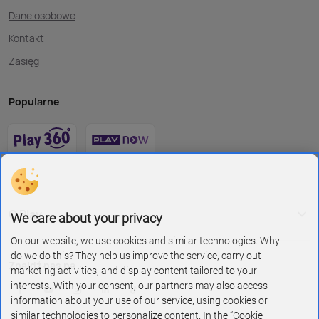
Dane osobowe
Kontakt
Zasięg
Popularne
O Play
We care about your privacy
On our website, we use cookies and similar technologies. Why
do we do this? They help us improve the service, carry out
Znajdź nas na
marketing activities, and display content tailored to your
interests. With your consent, our partners may also access
information about your use of our service, using cookies or
similar technologies to personalize content. In the “Cookie