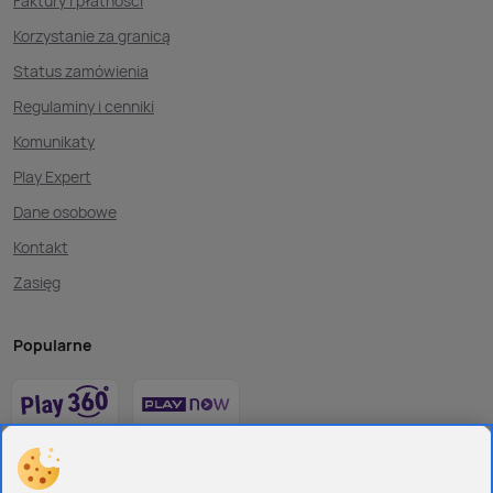
Faktury i płatności
Korzystanie za granicą
Status zamówienia
Regulaminy i cenniki
Komunikaty
Play Expert
Dane osobowe
Kontakt
Zasięg
Popularne