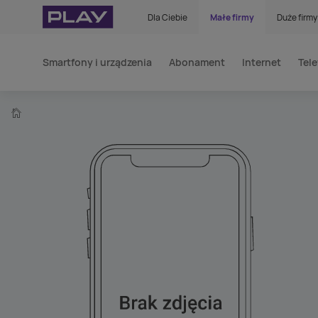
Dla Ciebie
Małe firmy
Duże firmy
Smartfony i urządzenia
Abonament
Internet
Tele
home