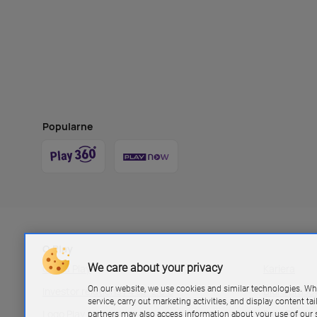
Popularne
O Play
We care about your privacy
Grupa Play
Kariera
On our website, we use cookies and similar technologies. Wh
Investor relations P4 sp. z.o.o
Biuro pras
service, carry out marketing activities, and display content ta
Logo Play
Blog Play
partners may also access information about your use of our s